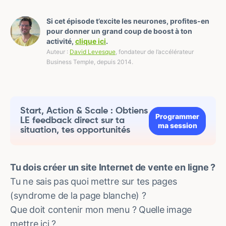
Si cet épisode t’excite les neurones, profites-en
pour donner un grand coup de boost à ton
activité,
clique ici
.
Auteur :
David Levesque
, fondateur de l’accélérateur
Business Temple, depuis 2014.
Start, Action & Scale : Obtiens
Programmer
LE feedback direct sur ta
ma session
situation, tes opportunités
Tu dois créer un site Internet de vente en ligne ?
Tu ne sais pas quoi mettre sur tes pages
(syndrome de la page blanche) ?
Que doit contenir mon menu ? Quelle image
mettre ici ?