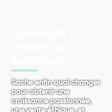
12 mois de
soutien au
quotidien.
Sache enfin quoi changer
pour obtenir une
croissance passionnée,
une vente éthique, et