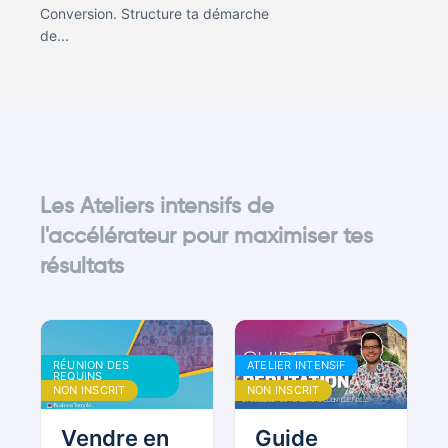
Conversion. Structure ta démarche
de...
Les Ateliers intensifs de
l'accélérateur pour maximiser tes
résultats
RÉUNION DES
ATELIER INTENSIF
REQUINS
BOUDDHISTES
NON INSCRIT
NON INSCRIT
Vendre en
Guide