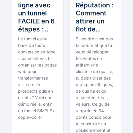
ligne avec
Réputation :
un tunnel
Comment
FACILE en 6
attirer un
étapes :
flot de
Démo et
nouveaux
Le tunnel est la
Si vendre n'est pas
Exemple
clients
base de toute
ta nature et que tu
réel
conversion en ligne
grâce à une
veux développer
: comment vas tu
tes ventes en
[Réunion
réputation
organiser tes pages
attirant une
des Requins
solide ?
web pour
clientèle de qualité,
#34]
transformer tes
tu dois utiliser des
visiteurs en
pratiques éthiques,
prospects puis en
de qualité et qui
clients ? Voici une
respectent tes
démo réelle, enfin
valeurs. Ce guide
un tunnel SIMPLE à
rappelle en 34
copier-coller !
points concis pour
te construire un
positionnement et