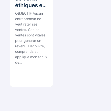
éthiques en
moins d’une
OBJECTIF Aucun
heure…
entrepreneur ne
mise en
veut rater ses
ventes. Car les
pratique
ventes sont vitales
comprise…
pour générer un
revenu. Découvre,
comprends et
applique mon top 6
de…