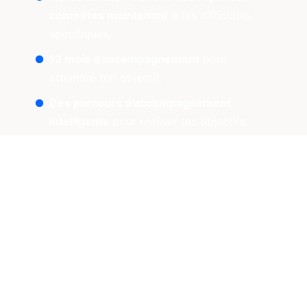
concrètes maintenant
à tes difficultés
spécifiques,
12 mois d’accompagnement
pour
atteindre ton objectif,
Des parcours d’accompagnement
intelligents
pour réaliser tes objectifs
challengeants,
S’entrainer à
démultiplier tes ventes
dans
un cadre rassurant,
Sessions en live et présentielles,
Modèles,
Feuilles de route, Check-lists, Auto-
diagnostics et Ressources.
Sérénité : 7 jours pour tester
gratuitement,
Garantie satisfait ou