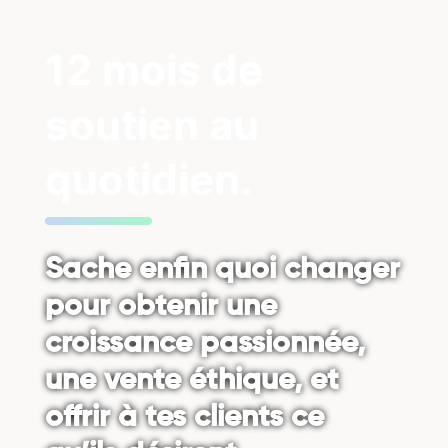
12 mois de
soutien au
quotidien.
Sache enfin quoi changer
pour obtenir une
croissance passionnée,
une vente éthique, et
offrir à tes clients ce