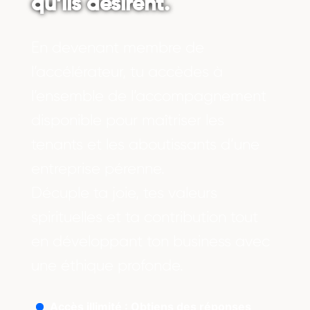
qu’ils désirent.
En devenant membre de
l’accélérateur, tu accèdes à
l’ensemble de l’accompagnement
disponible pour maîtriser les
tenants et les aboutissants d’une
entreprise pérenne.
Décuple ta joie, tes valeurs
spirituelles et ta contribution tout
en développant ton business avec
une éthique profonde.
Accès illimité : Obtiens des réponses