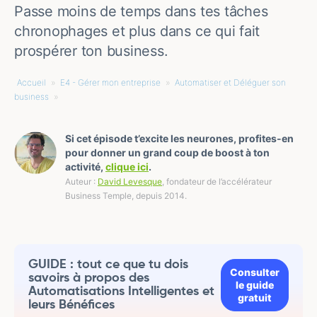
Passe moins de temps dans tes tâches
chronophages et plus dans ce qui fait
prospérer ton business.
Accueil
»
E4 - Gérer mon entreprise
»
Automatiser et Déléguer son
business
»
Si cet épisode t’excite les neurones, profites-en
pour donner un grand coup de boost à ton
activité,
clique ici
.
Auteur :
David Levesque
, fondateur de l’accélérateur
Business Temple, depuis 2014.
GUIDE : tout ce que tu dois
Consulter
savoirs à propos des
le guide
Automatisations Intelligentes et
gratuit
leurs Bénéfices