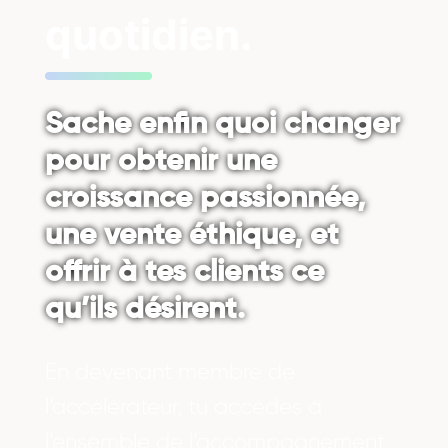
quotidien.
Sache enfin quoi changer
pour obtenir une
croissance passionnée,
une vente éthique, et
offrir à tes clients ce
qu’ils désirent.
En devenant membre de
l’accélérateur, tu accèdes à
l’ensemble de l’accompagnement