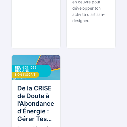
en oeuvre pour
développer ton
activité d'artisan-
designer.
RÉUNION DES
REQUINS
BOUDDHISTES
NON INSCRIT
De la CRISE
de Doute à
l’Abondance
d’Énergie :
Gérer Tes
Bas et Tes