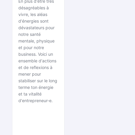
En plus d'être très
Hauts De Ta
désagréables à
Vie
vivre, les aléas
d'énergies sont
d’Entrepreneur
dévastateurs pour
[Réunion
notre santé
des Requins
mentale, physique
#51]
et pour notre
business. Voici un
ensemble d'actions
et de reflexions à
mener pour
stabiliser sur le long
terme ton énergie
et ta vitalité
d'entrepreneur-e.