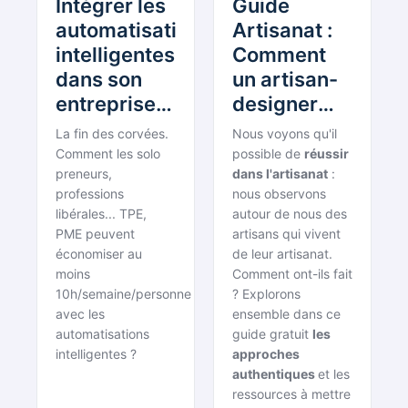
Intégrer les
Guide
automatisations
Artisanat :
intelligentes
Comment
dans son
un artisan-
entreprise =
designer
Moins de
peut-il
La fin des corvées.
Nous voyons qu'il
travail, Plus
développer
Comment les solo
possible de
réussir
de résultats
preneurs,
son activité
dans l'artisanat
:
professions
nous observons
et atteindre
libérales... TPE,
autour de nous des
200k€/an ?
PME peuvent
artisans qui vivent
économiser au
de leur artisanat.
moins
Comment ont-ils fait
10h/semaine/personne
? Explorons
avec les
ensemble dans ce
automatisations
guide gratuit
les
intelligentes ?
approches
authentiques
et les
ressources à mettre