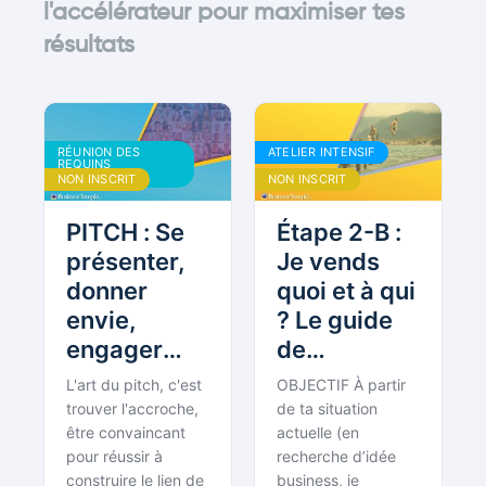
l'accélérateur pour maximiser tes
résultats
RÉUNION DES
ATELIER INTENSIF
REQUINS
BOUDDHISTES
NON INSCRIT
NON INSCRIT
PITCH : Se
Étape 2-B :
présenter,
Je vends
donner
quoi et à qui
envie,
? Le guide
engager
de
[Réunion
l’entrepreneur
L'art du pitch, c'est
OBJECTIF À partir
des Requins
bouddhiste
trouver l'accroche,
de ta situation
#36]
être convaincant
actuelle (en
pour réussir à
recherche d’idée
construire le lien de
business, je