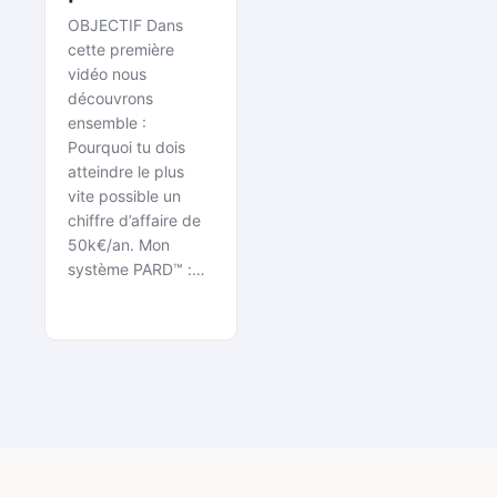
rapidement
OBJECTIF Dans
possible 50
cette première
000€ de CA
vidéo nous
découvrons
annuel
ensemble :
Pourquoi tu dois
atteindre le plus
vite possible un
chiffre d’affaire de
50k€/an. Mon
système PARD™ :…