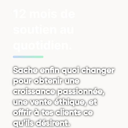
12 mois de
soutien au
quotidien.
Sache enfin quoi changer
pour obtenir une
croissance passionnée,
une vente éthique, et
offrir à tes clients ce
qu’ils désirent.