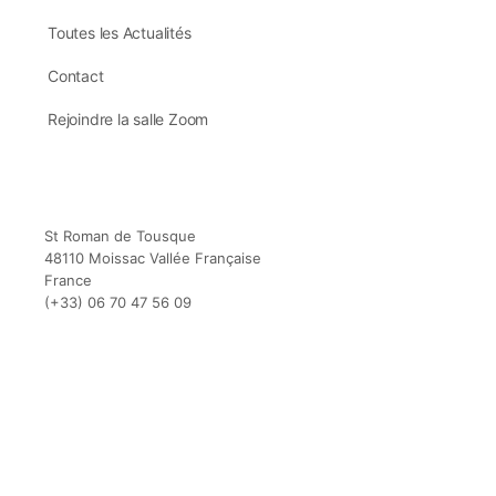
Toutes les Actualités
Contact
Rejoindre la salle Zoom
St Roman de Tousque
48110 Moissac Vallée Française
France
(+33) 06 70 47 56 09
(c) Business Temple depuis 2014 –
Designed avec ❤️ en Cévennes 🇫🇷
Progresser et se développer