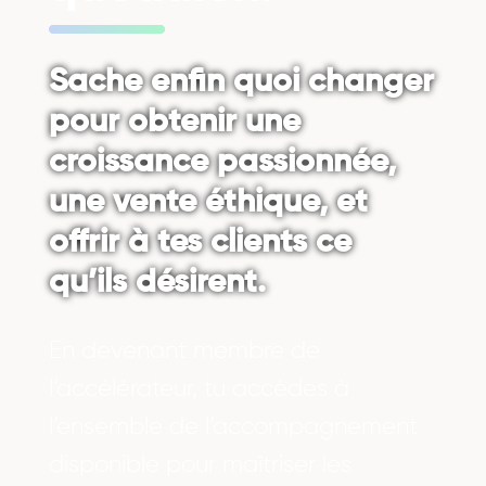
Sache enfin quoi changer
pour obtenir une
croissance passionnée,
une vente éthique, et
offrir à tes clients ce
qu’ils désirent.
En devenant membre de
l’accélérateur, tu accèdes à
l’ensemble de l’accompagnement
disponible pour maîtriser les