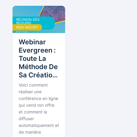
RÉUNION DES
REQUINS
BOUDDHISTES
NON INSCRIT
Webinar
Evergreen :
Toute La
Méthode De
Sa Création
à
Voici comment
l’Automatisation
réaliser une
Pour Des
conférence en ligne
qui vend ton offre
Ventes
et comment la
Automatisées[Réunion
diffuser
des Requins
automatiquement et
#52]
de manière