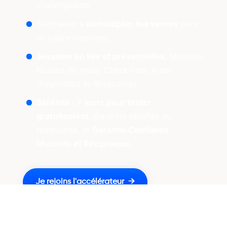
challengeants,
S’entrainer à
démultiplier tes ventes
dans
un cadre rassurant,
Sessions en live et présentielles,
Modèles,
Feuilles de route, Check-lists, Auto-
diagnostics et Ressources.
Sérénité : 7 jours pour tester
gratuitement,
Garantie satisfait ou
remboursé, et
Garantie Confiance
Mutuelle et Réciproque
.
Je rejoins l'accélérateur