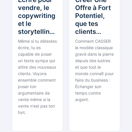
vendre, le
Offre à Fort
copywriting
Potentiel,
et le
que tes
storytelling
clients
[Réunion
DÉSIRENT
Même si tu détestes
Comment CASSER
des Requins
déjà
écrire, tu es
le modèle classique
#35]
capable de poser
[Réunion
gravé dans la pierre
un texte sympa qui
depuis des lustres
des Requins
attire des nouveaux
et que tout le
#46]
clients. Voyons
monde connaît pour
ensemble comment
faire du business :
poser ton
Échanger son
argumentaire de
temps contre
vente même si la
argent.
vente n'est pas ton
fort.