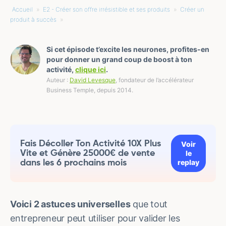
Accueil
»
E2 - Créer son offre irrésistible et ses produits
»
Créer un
produit à succès
»
Si cet épisode t’excite les neurones, profites-en
pour donner un grand coup de boost à ton
activité,
clique ici
.
Auteur :
David Levesque
, fondateur de l’accélérateur
Business Temple, depuis 2014.
Fais Décoller Ton Activité 10X Plus
Voir
Vite et Génère 25000€ de vente
le
replay
dans les 6 prochains mois
Voici 2 astuces universelles
que tout
entrepreneur peut utiliser pour valider les