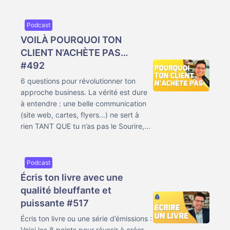
Podcast
VOILÀ POURQUOI TON
CLIENT N’ACHÈTE PAS…
#492
6 questions pour révolutionner ton
approche business. La vérité est dure
à entendre : une belle communication
(site web, cartes, flyers...) ne sert à
rien TANT QUE tu n’as pas le Sourire,...
Podcast
Écris ton livre avec une
qualité bleuffante et
puissante #517
Écris ton livre ou une série d’émissions :
Voici les 8 points pour réussir à créer