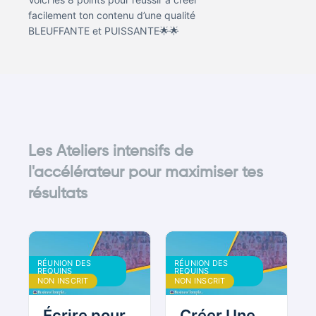
facilement ton contenu d’une qualité
BLEUFFANTE et PUISSANTE🌟🌟
Les Ateliers intensifs de
l'accélérateur pour maximiser tes
résultats
RÉUNION DES
RÉUNION DES
REQUINS
REQUINS
BOUDDHISTES
BOUDDHISTES
NON INSCRIT
NON INSCRIT
Écrire pour
Créer Une