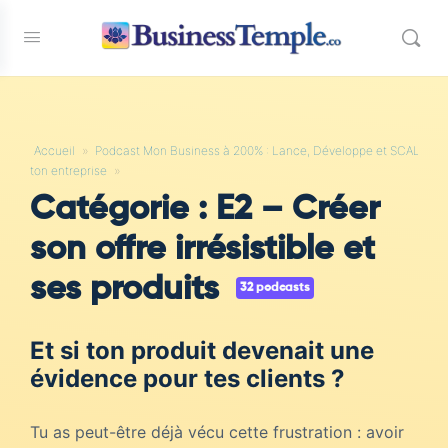
Accueil
»
Podcast Mon Business à 200% : Lance, Développe et SCALE
ton entreprise
»
Catégorie :
E2 – Créer
son offre irrésistible et
ses produits
32 podcasts
Et si ton produit devenait une
évidence pour tes clients ?
Tu as peut-être déjà vécu cette frustration : avoir