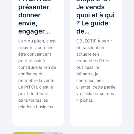
présenter,
Je vends
donner
quoi et à qui
envie,
? Le guide
engager
de
[Réunion
l’entrepreneur
L'art du pitch, c'est
OBJECTIF À partir
des Requins
bouddhiste
trouver l'accroche,
de ta situation
#36]
être convaincant
actuelle (en
pour réussir à
recherche d’idée
construire le lien de
business, je
confiance et
démarre, je
permettre la vente.
cherches mes
Le PITCH, c'est le
clients), cette partie
point de départ
va t’éclairer sur ces
dans toutes les
4 points…
relations business.