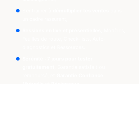
S’entrainer à
démultiplier tes ventes
dans
un cadre rassurant,
Sessions en live et présentielles,
Modèles,
Feuilles de route, Check-lists, Auto-
diagnostics et Ressources.
Sérénité : 7 jours pour tester
gratuitement,
Garantie satisfait ou
remboursé, et
Garantie Confiance
Mutuelle et Réciproque
.
Je rejoins l'accélérateur