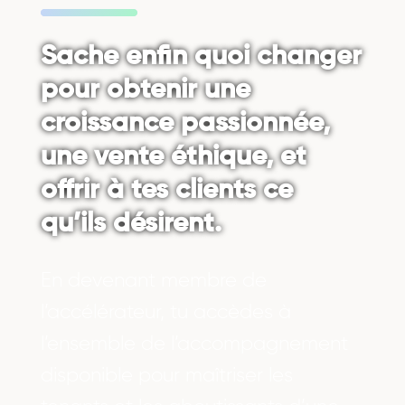
Sache enfin quoi changer
pour obtenir une
croissance passionnée,
une vente éthique, et
offrir à tes clients ce
qu’ils désirent.
En devenant membre de
l’accélérateur, tu accèdes à
l’ensemble de l’accompagnement
disponible pour maîtriser les