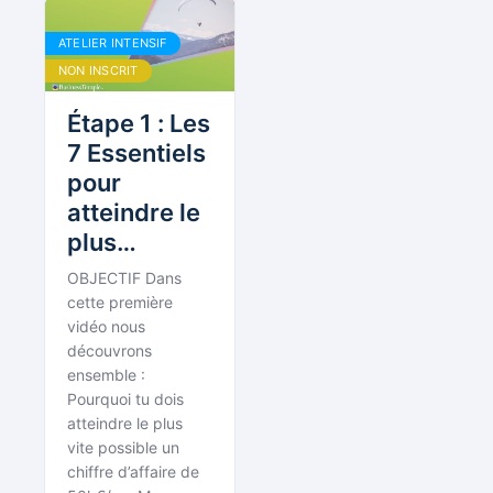
ATELIER INTENSIF
NON INSCRIT
Étape 1 : Les
7 Essentiels
pour
atteindre le
plus
rapidement
OBJECTIF Dans
possible 50
cette première
000€ de CA
vidéo nous
découvrons
annuel
ensemble :
Pourquoi tu dois
atteindre le plus
vite possible un
chiffre d’affaire de