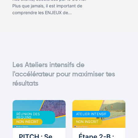
Plus que jamais, il est important de
comprendre les ENJEUX de...
Les Ateliers intensifs de
l'accélérateur pour maximiser tes
résultats
RÉUNION DES
ATELIER INTENSIF
REQUINS
BOUDDHISTES
NON INSCRIT
NON INSCRIT
PITCH : Se
Étape 2-B :