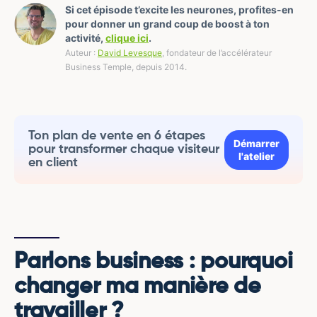
Si cet épisode t’excite les neurones, profites-en
pour donner un grand coup de boost à ton
activité,
clique ici
.
Auteur :
David Levesque
, fondateur de l’accélérateur
Business Temple, depuis 2014.
Ton plan de vente en 6 étapes
Démarrer
pour transformer chaque visiteur
l'atelier
en client
Parlons business : pourquoi
changer ma manière de
travailler ?