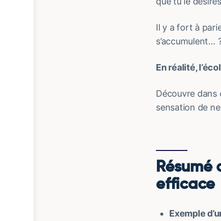
que tu le désires
Il y a fort à par
s’accumulent… 
En réalité, l’éc
Découvre dans 
sensation de ne 
Résumé de
efficace
Exemple d’u