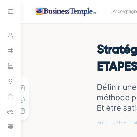
Toggle
L’Accompagn
Side
Panel
Stratég
ETAPES
Définir une
méthode pou
Et être sati
Accueil
»
E1 - Ma stra