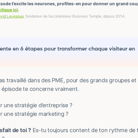
pisode t’excite les neurones, profites-en pour donner un grand cou
clique ici
.
vid Levesque
, fondateur de l’accélérateur Business Temple, depuis 2014.
ente en 6 étapes pour transformer chaque visiteur en
u as travaillé dans des PME, pour des grands groupes e
 épisode te concerne vraiment.
 une stratégie d’entreprise ?
 une stratégie marketing ?
fait de toi ?
Es-tu toujours content de ton rythme de tr