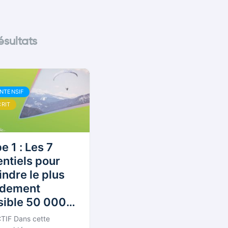
ésultats
INTENSIF
CRIT
e 1 : Les 7
tiels pour
indre le plus
idement
sible 50 000€
CA annuel
TIF Dans cette