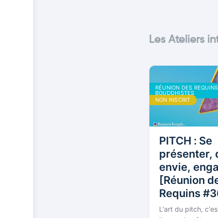
Les Ateliers i
RÉUNION DES REQUIN
BOUDDHISTES
NON INSCRIT
PITCH : Se
présenter,
envie, eng
[Réunion d
Requins #3
L'art du pitch, c'e