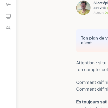
Si cet é
activité,
Auteur :
Da
Ton plan de v
client
Attention : si t
ton compte, cet
Comment définir
Comment définir
Es toujours satis