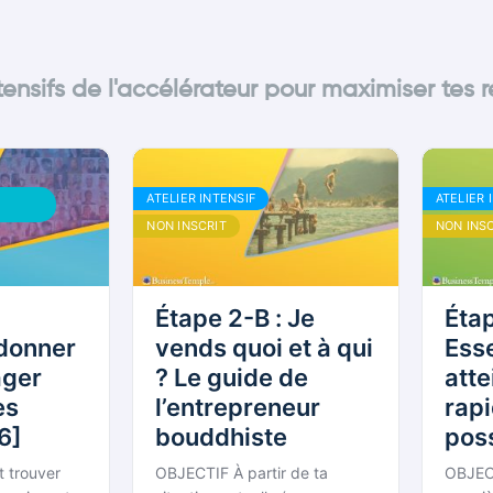
ntensifs de l'accélérateur pour maximiser tes r
S
ATELIER INTENSIF
ATELIER 
NON INSCRIT
NON INS
Étape 2-B : Je
Étap
 donner
vends quoi et à qui
Essen
ager
? Le guide de
atte
es
l’entrepreneur
rap
6]
bouddhiste
pos
de 
st trouver
OBJECTIF À partir de ta
OBJEC