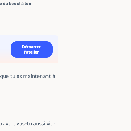
p de boost à ton
Démarrer
l'atelier
t que tu es maintenant à
avail, vas-tu aussi vite