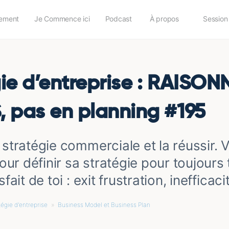
ement
Je Commence ici
Podcast
À propos
Session
ie d’entreprise : RAISON
, pas en planning #195
 stratégie commerciale et la réussir. 
r définir sa stratégie pour toujours 
sfait de toi : exit frustration, inefficacit
tégie d'entreprise
»
Business Model et Business Plan
»