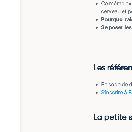
Ce même exem
cerveau et p
Pourquoi ra
Se poser le
Les référe
Episode de 
S’inscrire à 
La petite 