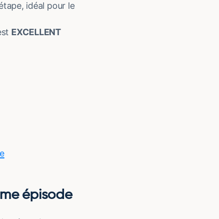
ape, idéal pour le
est
EXCELLENT
se
0eme épisode