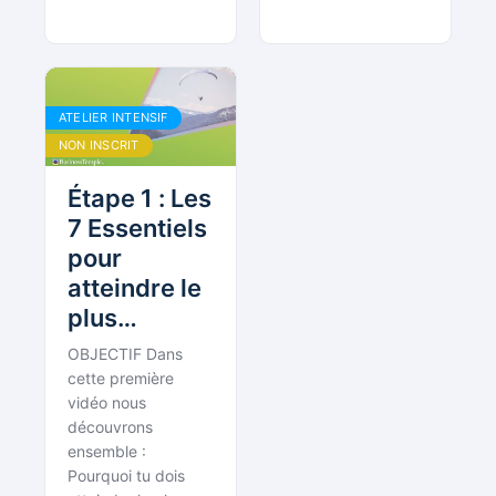
ATELIER INTENSIF
NON INSCRIT
Étape 1 : Les
7 Essentiels
pour
atteindre le
plus
rapidement
OBJECTIF Dans
possible 50
cette première
000€ de CA
vidéo nous
découvrons
annuel
ensemble :
Pourquoi tu dois