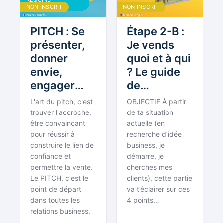
REQUINS
BOUDDHISTES
NON INSCRIT
NON INSCRIT
PITCH : Se
Étape 2-B :
présenter,
Je vends
donner
quoi et à qui
envie,
? Le guide
engager
de
[Réunion
l’entrepreneur
L'art du pitch, c'est
OBJECTIF À partir
des Requins
bouddhiste
trouver l'accroche,
de ta situation
#36]
être convaincant
actuelle (en
pour réussir à
recherche d’idée
construire le lien de
business, je
confiance et
démarre, je
permettre la vente.
cherches mes
Le PITCH, c'est le
clients), cette partie
point de départ
va t’éclairer sur ces
dans toutes les
4 points…
relations business.