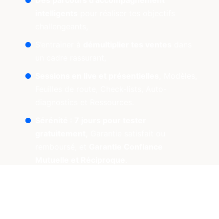
intelligents
pour réaliser tes objectifs
challengeants,
S’entrainer à
démultiplier tes ventes
dans
un cadre rassurant,
Sessions en live et présentielles,
Modèles,
Feuilles de route, Check-lists, Auto-
diagnostics et Ressources.
Sérénité : 7 jours pour tester
gratuitement,
Garantie satisfait ou
remboursé, et
Garantie Confiance
Mutuelle et Réciproque
.
Je rejoins l'accélérateur