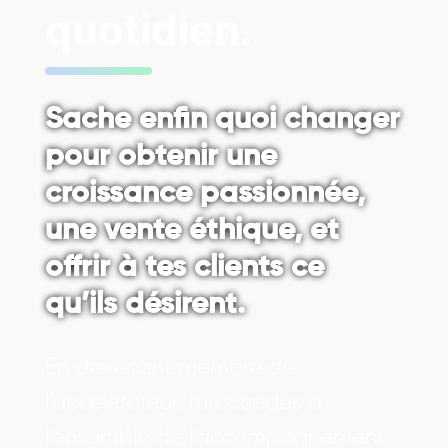
quotidien.
Sache enfin quoi changer
pour obtenir une
croissance passionnée,
une vente éthique, et
offrir à tes clients ce
qu’ils désirent.
En devenant membre de
l’accélérateur, tu accèdes à
l’ensemble de l’accompagnement