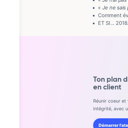
«
Je ne sais
Comment évit
ET SI… 201
Ton plan d
en client
Réunir coeur et 
intégrité, avec 
Démarrer l'ate