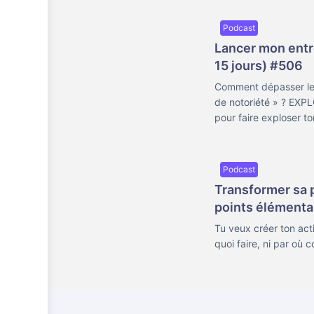
Podcast
Lancer mon ent
15 jours) #506
Comment dépasser les 
de notoriété » ? EX
pour faire exploser ton
Podcast
Transformer sa 
points élémenta
Tu veux créer ton acti
quoi faire, ni par où