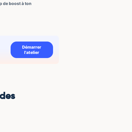
p de boost à ton
Démarrer
l'atelier
 des