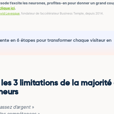
pisode t’excite les neurones, profites-en pour donner un grand cou
clique ici
.
vid Levesque
, fondateur de l’accélérateur Business Temple, depuis 2014.
ente en 6 étapes pour transformer chaque visiteur en
es 3 limitations de la majorité
neurs
s assez d’argent
»
s les compétences
»