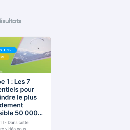
ésultats
INTENSIF
CRIT
e 1 : Les 7
tiels pour
indre le plus
idement
sible 50 000€
CA annuel
TIF Dans cette
re vidéo nous