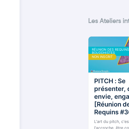
Les Ateliers i
RÉUNION DES REQUIN
BOUDDHISTES
NON INSCRIT
PITCH : Se
présenter,
envie, eng
[Réunion d
Requins #3
L'art du pitch, c'e
l'accroche, être c