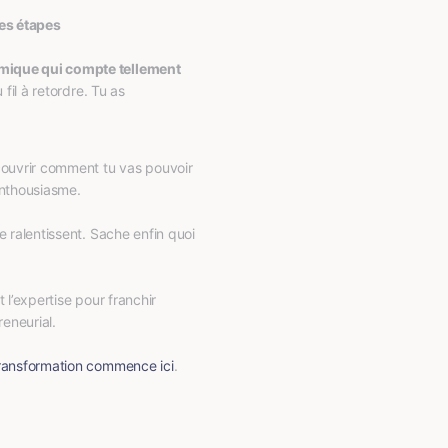
nes étapes
mique qui compte tellement 
fil à retordre. Tu as 
ouvrir comment tu vas pouvoir 
enthousiasme.
e ralentissent. Sache enfin quoi 
 l’expertise pour franchir 
eneurial.
ransformation commence ici
.