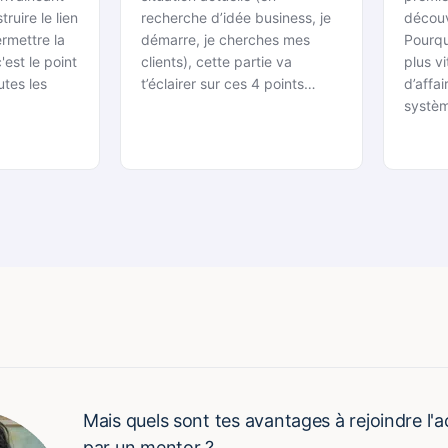
ruire le lien
recherche d’idée business, je
découv
rmettre la
démarre, je cherches mes
Pourqu
'est le point
clients), cette partie va
plus vi
tes les
t’éclairer sur ces 4 points…
d’affa
systè
Mais quels sont tes avantages à rejoindre l'a
par un mentor ?