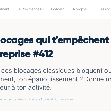
ement
Je Commence ici
Podcast
À propos
Session
locages qui t’empêchent 
reprise #412
 ces blocages classiques bloquent ou 
ent, ton épanouissement ? Donne un
eur à ton activité.
tégie d'entreprise
»
Business Model et Business Plan
»