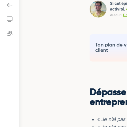
Si cet é
activité,
Auteur :
Da
Ton plan de v
client
Dépasse l
entrepre
«
Je n’ai pa
«
Je n’ai pa