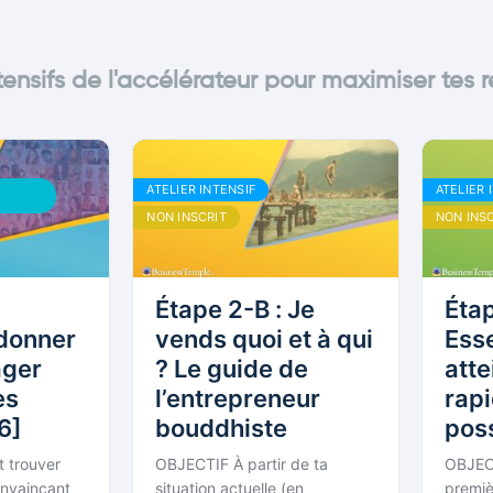
ntensifs de l'accélérateur pour maximiser tes r
S
ATELIER INTENSIF
ATELIER 
NON INSCRIT
NON INS
Étape 2-B : Je
Étap
 donner
vends quoi et à qui
Essen
ager
? Le guide de
atte
es
l’entrepreneur
rap
6]
bouddhiste
pos
de 
st trouver
OBJECTIF À partir de ta
OBJEC
onvaincant
situation actuelle (en
premiè