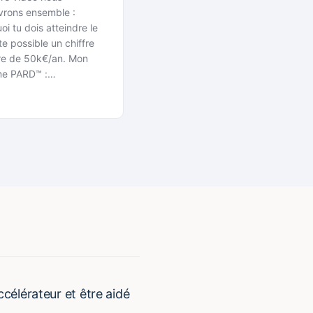
rons ensemble :
oi tu dois atteindre le
te possible un chiffre
ire de 50k€/an. Mon
me PARD™ :…
ccélérateur et être aidé