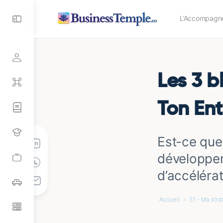
Toggle
L’Accompagn
Side
Panel
Les 3 b
Ton Ent
Est-ce que
développem
d’accélérat
Accueil
»
E1 - Ma stra