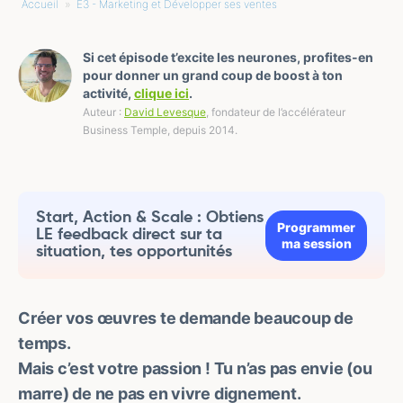
Accueil
»
E3 - Marketing et Développer ses ventes
»
Si cet épisode t’excite les neurones, profites-en
pour donner un grand coup de boost à ton
activité,
clique ici
.
Auteur :
David Levesque
, fondateur de l’accélérateur
Business Temple, depuis 2014.
Start, Action & Scale : Obtiens
Programmer
LE feedback direct sur ta
ma session
situation, tes opportunités
Créer vos œuvres te demande beaucoup de
temps.
Mais c’est votre passion ! Tu n’as pas envie (ou
marre) de ne pas en vivre dignement.