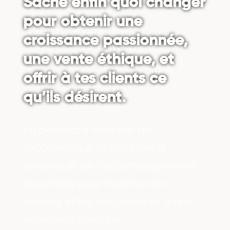
Sache enfin quoi changer
pour obtenir une
croissance passionnée,
une vente éthique, et
offrir à tes clients ce
qu’ils désirent.
En devenant membre de
l’accélérateur, tu accèdes à
l’ensemble de l’accompagnement
disponible pour maîtriser les
tenants et les aboutissants d’une
entreprise pérenne.