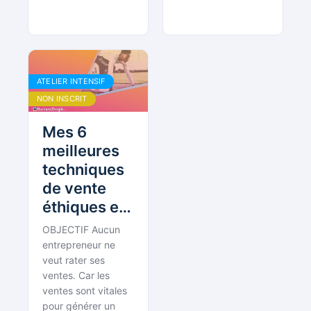
ATELIER INTENSIF
NON INSCRIT
Mes 6
meilleures
techniques
de vente
éthiques en
moins d’une
OBJECTIF Aucun
heure…
entrepreneur ne
mise en
veut rater ses
ventes. Car les
pratique
ventes sont vitales
comprise…
pour générer un