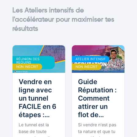
Les Ateliers intensifs de
l'accélérateur pour maximiser tes
résultats
RÉUNION DES
ATELIER INTENSIF
REQUINS
BOUDDHISTES
NON INSCRIT
NON INSCRIT
Vendre en
Guide
ligne avec
Réputation :
un tunnel
Comment
FACILE en 6
attirer un
étapes :
flot de
Démo et
nouveaux
Le tunnel est la
Si vendre n'est pas
Exemple
clients
base de toute
ta nature et que tu