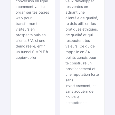
réel
conversion en ligne
grâce à une
veux développer
: comment vas tu
tes ventes en
[Réunion
réputation
organiser tes pages
attirant une
des Requins
solide ?
web pour
clientèle de qualité,
#34]
transformer tes
tu dois utiliser des
visiteurs en
pratiques éthiques,
prospects puis en
de qualité et qui
clients ? Voici une
respectent tes
démo réelle, enfin
valeurs. Ce guide
un tunnel SIMPLE à
rappelle en 34
copier-coller !
points concis pour
te construire un
positionnement et
une réputation forte
sans
investissement, et
sans acquérir de
nouvelle
compétence.