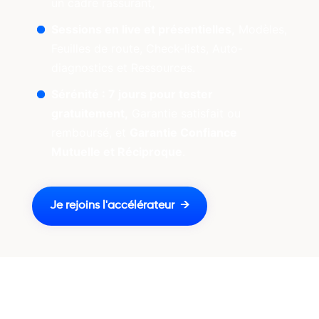
un cadre rassurant,
Sessions en live et présentielles,
Modèles,
Feuilles de route, Check-lists, Auto-
diagnostics et Ressources.
Sérénité : 7 jours pour tester
gratuitement,
Garantie satisfait ou
remboursé, et
Garantie Confiance
Mutuelle et Réciproque
.
Je rejoins l'accélérateur