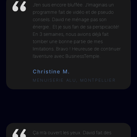
J’en suis encore bluffée. J’imaginais un
programme fait de vidéo et de pseudo
conseils. David ne ménage pas son
énergie.. Et je suis fan de sa perspicacité!
En 3 semaines, nous avions déjà fait
tomber une bonne partie de mes
limitations. Bravo ! Heureuse de continuer
l’aventure avec BusinessTemple.
Christine M.
MENUISERIE ALU, MONTPELLIER
Ça m’a ouvert les yeux. David fait des