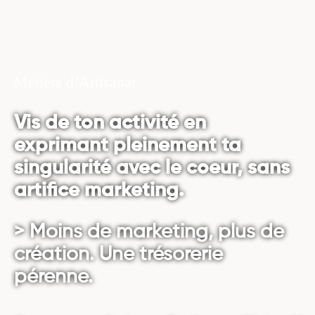
Métiers d’Artisanat
Vis de ton activité en
exprimant pleinement ta
singularité avec le coeur, sans
artifice marketing.
> Moins de marketing, plus de
création. Une trésorerie
pérenne.