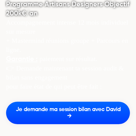
Programme Artisans Designers Objectif
200k€/an
Accompagnement intense 12 mois individuel
sur mesure
+ Mastermind réunions groupe + Parcours en
ligne.
paiement sur résultat.
Garantie :
👉 Demande maintenant ta session audit &
bilan sans engagement
pour faire état de qui peut être fait :
Je demande ma session bilan avec David