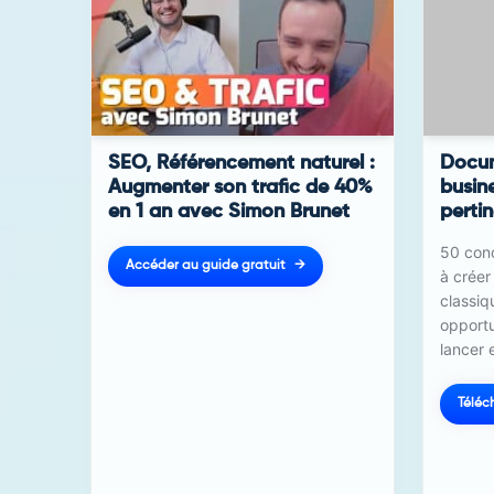
SEO, Référencement naturel :
Docum
Augmenter son trafic de 40%
busin
en 1 an avec Simon Brunet
perti
50 conc
Accéder au guide gratuit
à créer
classiq
opport
lancer
Téléc