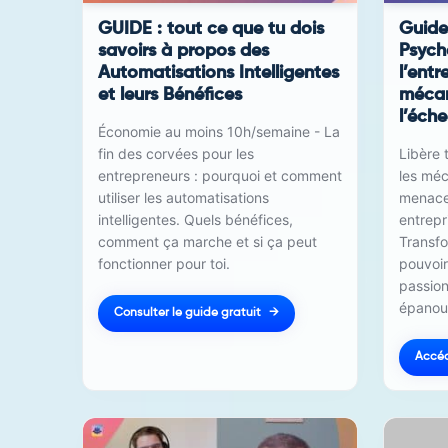
GUIDE : tout ce que tu dois
Guide 
savoirs à propos des
Psych
Automatisations Intelligentes
l’entr
et leurs Bénéfices
mécan
l’éche
Économie au moins 10h/semaine - La
fin des corvées pour les
Libère 
entrepreneurs : pourquoi et comment
les mé
utiliser les automatisations
menacen
intelligentes. Quels bénéfices,
entrepri
comment ça marche et si ça peut
Transfo
fonctionner pour toi.
pouvoir
passion
épanoui
Consulter le guide gratuit
Accéd