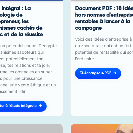
intégral : La
Document PDF : 18 Idé
ologie de
hors normes d'entrepris
epreneur, les
rentables à lancer à la
ismes cachés de
campagne
c et de la réussite
Voici des idées d'entreprise à
ton potentiel caché :Décrypte
en zone rurale qui ont un fort
canismes saboteurs qui
potentiel de rentabilité qui so
t potentiellement ton
l'ordinaire.
se, tes relations et ta joie.
rme les obstacles en super
Télécharger le PDF
s pour une croissance
née, une vente éthique et un
ssement infini.
er à l'étude intégrale