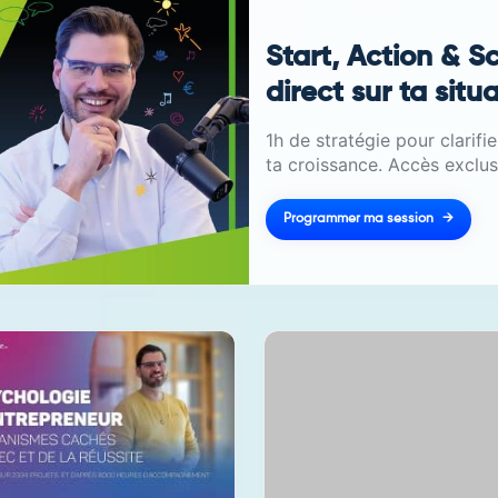
Start, Action & S
direct sur ta situ
1h de stratégie pour clarifi
ta croissance. Accès exclus
Programmer ma session