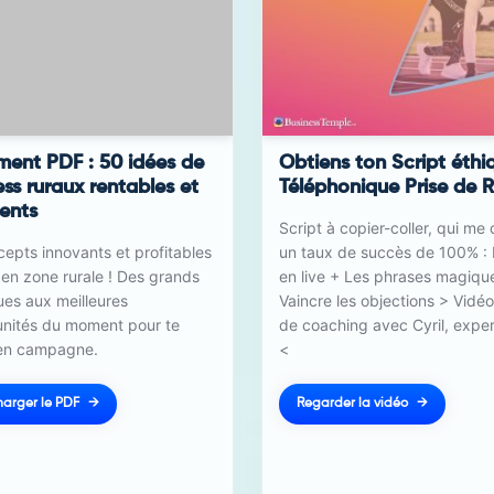
ent PDF : 50 idées de
Obtiens ton Script éthi
ess ruraux rentables et
Téléphonique Prise de 
nents
Script à copier-coller, qui me
epts innovants et profitables
un taux de succès de 100% :
 en zone rurale ! Des grands
en live + Les phrases magiqu
ues aux meilleures
Vaincre les objections > Vidéo
unités du moment pour te
de coaching avec Cyril, expe
 en campagne.
<
harger le PDF
Regarder la vidéo