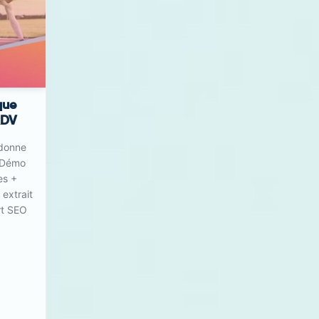
que
RDV
 donne
 Démo
es +
 extrait
rt SEO