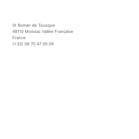
St Roman de Tousque
48110 Moissac Vallée Française
France
(+33) 06 70 47 56 09
(c) Business Temple depuis 2014 –
Designed avec ❤️ en Cévennes 🇫🇷
Progresser et se développer
L’Émission podcast
La fin des corvées : Automatisation + IA
Le Groupe Pro des Requins Bouddhistes