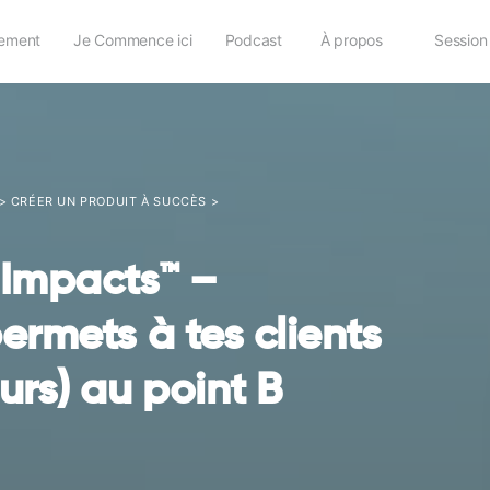
ement
Je Commence ici
Podcast
À propos
Session
>
CRÉER UN PRODUIT À SUCCÈS
>
’Impacts™ –
ermets à tes clients
urs) au point B