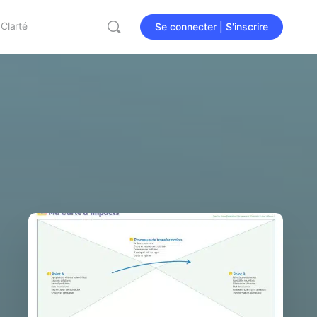
 Clarté
Se connecter | S'inscrire