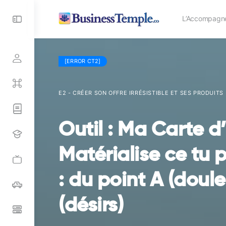
Toggle
L’Accompagn
Side
Panel
[ERROR CT2]
E2 - CRÉER SON OFFRE IRRÉSISTIBLE ET SES PRODUITS
Outil : Ma Carte d
Matérialise ce tu p
: du point A (doule
(désirs)