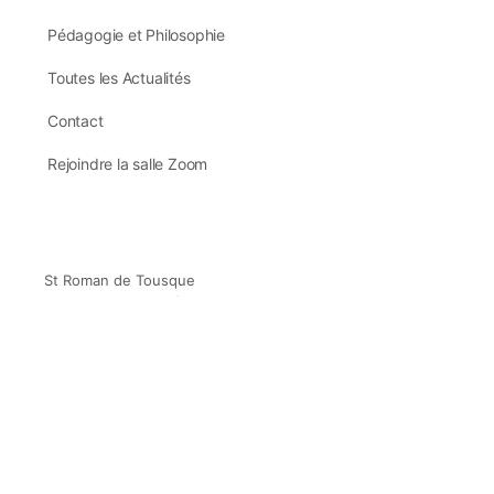
Pédagogie et Philosophie
Toutes les Actualités
Contact
Rejoindre la salle Zoom
St Roman de Tousque
48110 Moissac Vallée Française
France
(+33) 06 70 47 56 09
(c) Business Temple depuis 2014 –
Designed avec ❤️ en Cévennes 🇫🇷