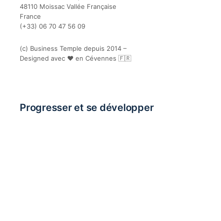
48110 Moissac Vallée Française
France
(+33) 06 70 47 56 09
(c) Business Temple depuis 2014 –
Designed avec ❤️ en Cévennes 🇫🇷
Progresser et se développer
L’Émission podcast
La fin des corvées : Automatisation + IA
Le Groupe Pro des Requins Bouddhistes
Entrepreneur créatif
Métiers d’artisanat, artisans et designers